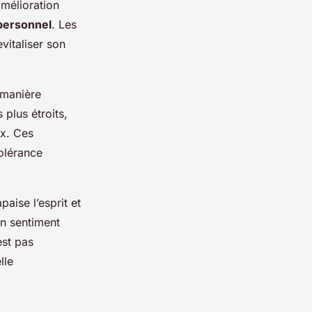
mélioration
personnel
. Les
vitaliser son
 manière
plus étroits,
x. Ces
tolérance
aise l’esprit et
un sentiment
est pas
lle