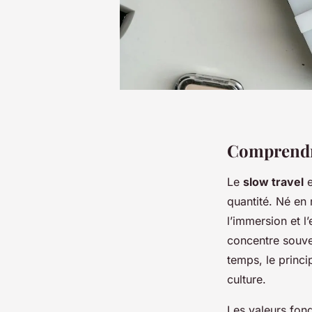
Comprendre
Le
slow travel
e
quantité. Né en 
l’immersion et l
concentre souven
temps, le princi
culture.
Les valeurs fon