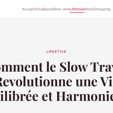
Accueil
Actu
Beauté
Bien-etre
Lifestyle
Mode
Shopping
LIFESTYLE
mment le Slow Tra
Revolutionne une Vi
ilibrée et Harmoni