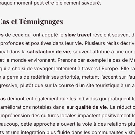
chaque moment peut être pleinement savouré.
Cas et Témoignages
es
de ceux qui ont adopté le
slow travel
révèlent souvent d
profondes et positives dans leur vie. Plusieurs récits décriv
ical dans la
satisfaction de vie
, souvent attribué à une co
t le monde environnant. Prenons par exemple le cas de Ma
 qui a choisi de voyager lentement à travers l’Europe. Elle
a permis de redéfinir ses priorités, mettant l’accent sur l’aut
essive, plutôt que sur la course d’un site touristique à un a
cas
démontrent également que les individus qui pratiquent le
améliorations notables dans leur
qualité de vie
. La réducti
ompréhension des cultures locales impactent positivement le
eaucoup, cette approche a ouvert la voie à des relations pl
ts et une intégration plus fluide dans les communautés visit