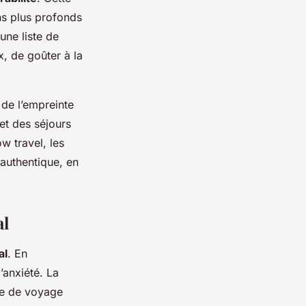
ns plus profonds
une liste de
x, de goûter à la
 de l’empreinte
et des séjours
w travel, les
authentique, en
al
al
. En
’anxiété. La
ce de voyage