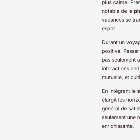
plus calme. Pre
notable de la
pl
vacances se tran
esprit.
Durant un voya
positive. Passer
pas seulement a
interactions enr
mutuelle, et cult
En intégrant le
s
élargit les hori
général de satis
seulement une m
enrichissante.