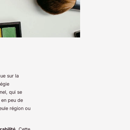
ue sur la
légie
nel, qui se
s en peu de
eule région ou
rabilité
. Cette