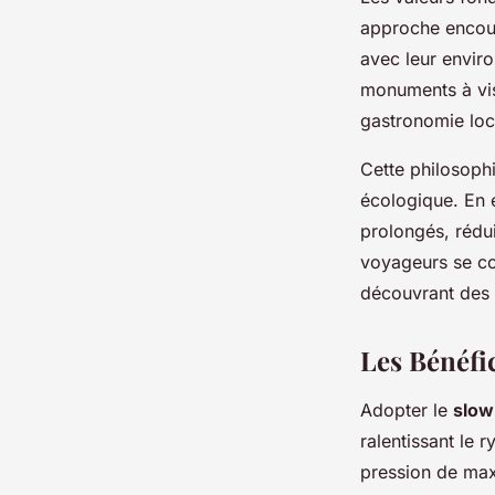
approche encour
avec leur envir
monuments à visi
gastronomie loc
Cette philosophi
écologique. En e
prolongés, rédui
voyageurs se co
découvrant des
Les Bénéfi
Adopter le
slow
ralentissant le
pression de max