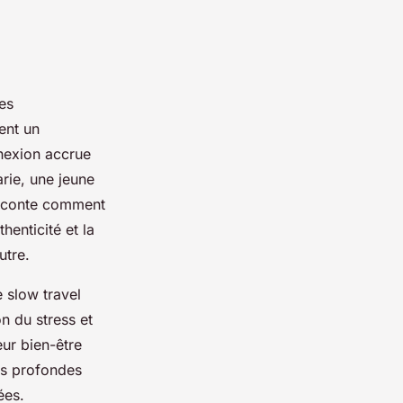
es
ent un
nnexion accrue
rie, une jeune
 raconte comment
henticité et la
utre.
 slow travel
on du stress et
ur bien-être
us profondes
ées.