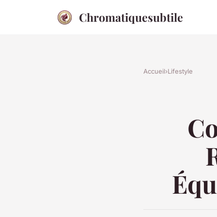
Chromatiquesubtile
Accueil
›
Lifestyle
Co
Équ