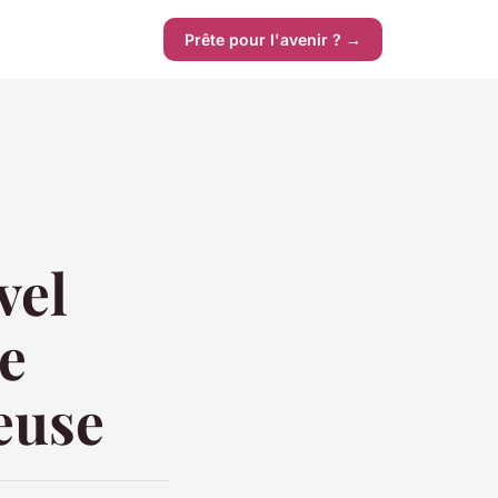
Prête pour l'avenir ? →
vel
e
euse