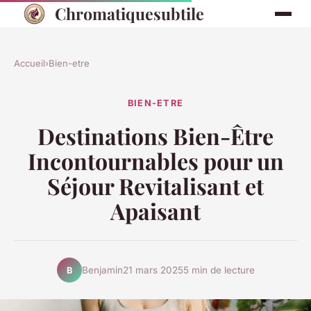
Chromatiquesubtile
Accueil
›
Bien-etre
BIEN-ETRE
Destinations Bien-Être
Incontournables pour un
Séjour Revitalisant et
Apaisant
Benjamin
21 mars 2025
5 min de lecture
B