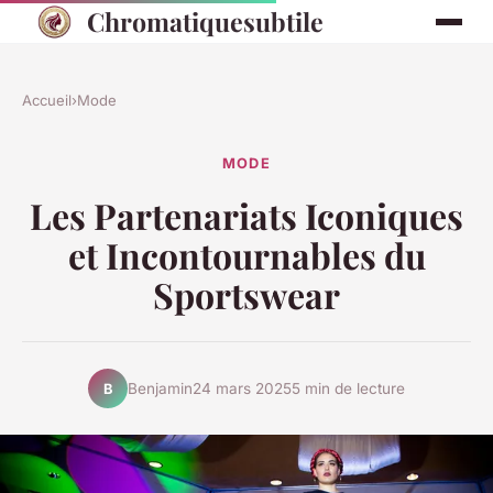
Chromatiquesubtile
Accueil
›
Mode
MODE
Les Partenariats Iconiques
et Incontournables du
Sportswear
Benjamin
24 mars 2025
5 min de lecture
B