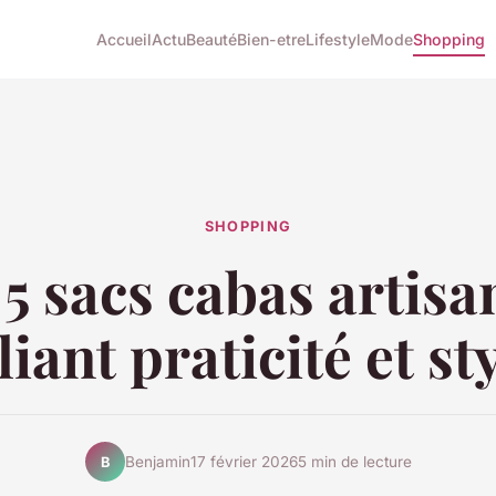
Accueil
Actu
Beauté
Bien-etre
Lifestyle
Mode
Shopping
SHOPPING
5 sacs cabas artis
liant praticité et st
Benjamin
17 février 2026
5 min de lecture
B