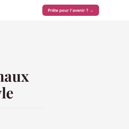
Prête pour l'avenir ? →
anaux
yle