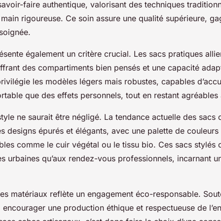
avoir-faire authentique, valorisant des techniques traditionn
e main rigoureuse. Ce soin assure une qualité supérieure, ga
 soignée.
résente également un critère crucial. Les sacs pratiques allie
 offrant des compartiments bien pensés et une capacité ada
rivilégie les modèles légers mais robustes, capables d’accue
rtable que des effets personnels, tout en restant agréables 
 style ne saurait être négligé. La tendance actuelle des sacs
es designs épurés et élégants, avec une palette de couleurs 
les comme le cuir végétal ou le tissu bio. Ces sacs stylés
ies urbaines qu’aux rendez-vous professionnels, incarnant 
des matériaux reflète un engagement éco-responsable. Souten
si encourager une production éthique et respectueuse de l’