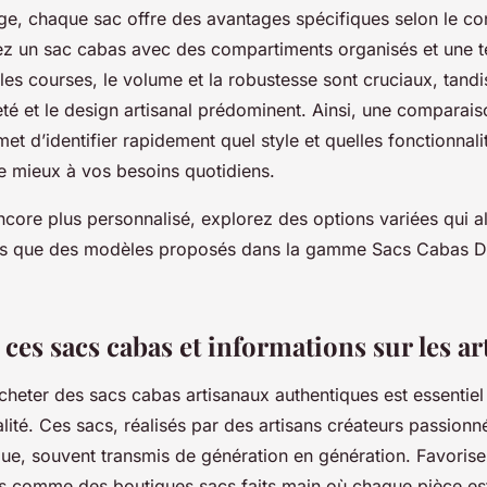
ge, chaque sac offre des avantages spécifiques selon le con
giez un sac cabas avec des compartiments organisés et une t
 les courses, le volume et la robustesse sont cruciaux, tand
reté et le design artisanal prédominent. Ainsi, une comparai
t d’identifier rapidement quel style et quelles fonctionnali
e mieux à vos besoins quotidiens.
core plus personnalisé, explorez des options variées qui al
elles que des modèles proposés dans la gamme Sacs Cabas D
ces sacs cabas et informations sur les ar
heter des sacs cabas artisanaux authentiques est essentiel 
nalité. Ces sacs, réalisés par des artisans créateurs passionné
que, souvent transmis de génération en génération. Favoris
és comme des boutiques sacs faits main où chaque pièce e