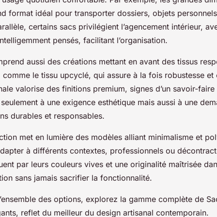
d format idéal pour transporter dossiers, objets personnels
arallèle, certains sacs privilégient l’agencement intérieur, a
telligemment pensés, facilitant l’organisation.
mprend aussi des créations mettant en avant des tissus res
 comme le tissu upcyclé, qui assure à la fois robustesse et
ale valorise des finitions premium, signes d’un savoir-faire
 seulement à une exigence esthétique mais aussi à une dem
ons durables et responsables.
ection met en lumière des modèles alliant minimalisme et po
adapter à différents contextes, professionnels ou décontract
nt par leurs couleurs vives et une originalité maîtrisée dans
tion sans jamais sacrifier la fonctionnalité.
l’ensemble des options, explorez la gamme complète de S
ants, reflet du meilleur du design artisanal contemporain.