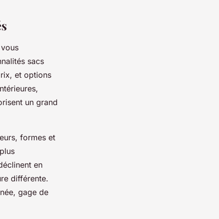
és
 vous
nalités sacs
rix, et options
térieures,
orisent un grand
leurs, formes et
 plus
déclinent en
re différente.
finée, gage de