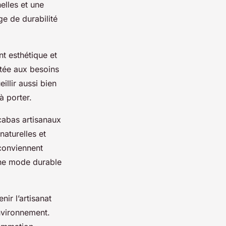
elles et une
ge de durabilité
nt esthétique et
ptée aux besoins
illir aussi bien
à porter.
 cabas artisanaux
naturelles et
 conviennent
une mode durable
ir l’artisanat
environnement.