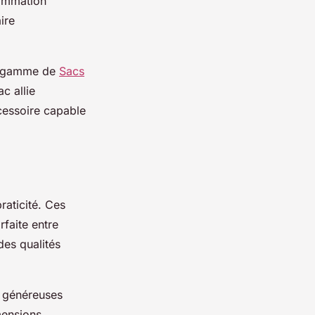
sommation
ire
 la gamme de
Sacs
c allie
ccessoire capable
raticité. Ces
rfaite entre
des qualités
s généreuses
mensions