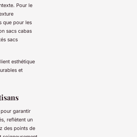
texte. Pour le
exture
is que pour les
son sacs cabas
tés sacs
lient esthétique
urables et
tisans
pour garantir
s, reflètent un
ez des points de
st soigneusement