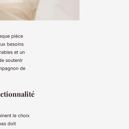
haque pièce
aux besoins
rables et un
de soutenir
compagnon de
nctionnalité
inent le choix
bas doit