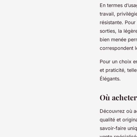
En termes d’usa
travail, privilé
résistante. Pour
sorties, la légè
bien menée perme
correspondent l
Pour un choix en
et praticité, t
Élégants.
Où acheter 
Découvrez où ac
qualité et origi
savoir-faire uni
vente spécialis