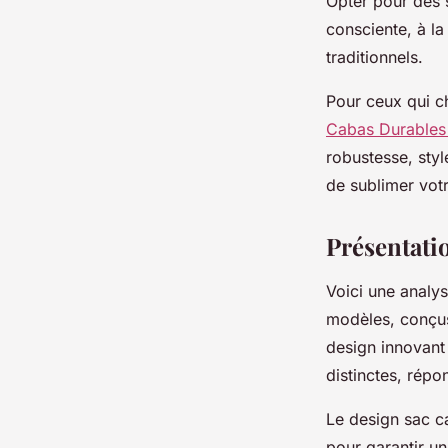
Opter pour des 
consciente, à la
traditionnels.
Pour ceux qui ch
Cabas Durables 
robustesse, styl
de sublimer votr
Présentatio
Voici une analys
modèles, conçus 
design innovant
distinctes, répo
Le design sac c
pour garantir u