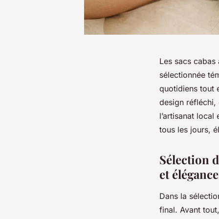
Les sacs cabas a
sélectionnée té
quotidiens tout 
design réfléchi,
l’artisanat loc
tous les jours, 
Sélection d
et éléganc
Dans la sélectio
final. Avant tou