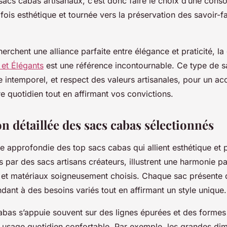
sacs cabas artisanaux, c’est donc faire le choix d’une con
 fois esthétique et tournée vers la préservation des savoir-fa
erchent une alliance parfaite entre élégance et praticité,
et Élégants
est une référence incontournable. Ce type de sa
e intemporel, et respect des valeurs artisanales, pour un a
e quotidien tout en affirmant vos convictions.
n détaillée des sacs cabas sélectionnés
e approfondie des top sacs cabas qui allient esthétique et p
par des sacs artisans créateurs, illustrent une harmonie pa
 et matériaux soigneusement choisis. Chaque sac présente 
ndant à des besoins variés tout en affirmant un style unique.
abas s’appuie souvent sur des lignes épurées et des forme
n usage quotidien confortable. Par exemple, les grandes di