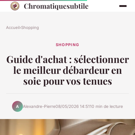
Chromatiquesubtile
Accueil
›
Shopping
SHOPPING
Guide d'achat : sélectionner
le meilleur débardeur en
soie pour vos tenues
Alexandre-Pierre
08/05/2026 14:51
10 min de lecture
A