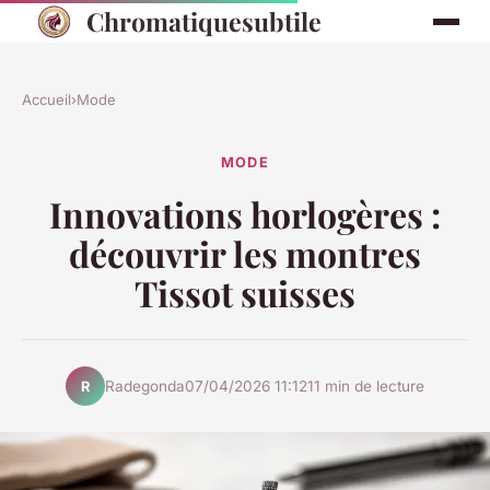
Chromatiquesubtile
Accueil
›
Mode
MODE
Innovations horlogères :
découvrir les montres
Tissot suisses
Radegonda
07/04/2026 11:12
11 min de lecture
R